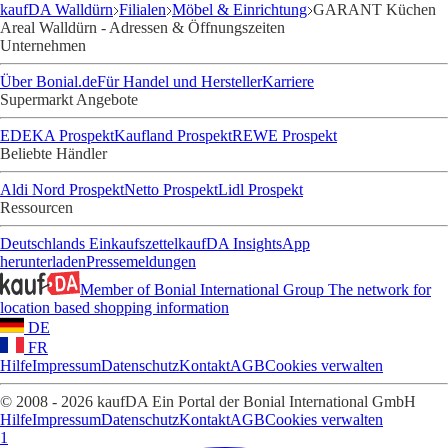
kaufDA Walldürn
Filialen
Möbel & Einrichtung
GARANT Küchen
Areal Walldürn - Adressen & Öffnungszeiten
Unternehmen
Über Bonial.de
Für Handel und Hersteller
Karriere
Supermarkt Angebote
EDEKA Prospekt
Kaufland Prospekt
REWE Prospekt
Beliebte Händler
Aldi Nord Prospekt
Netto Prospekt
Lidl Prospekt
Ressourcen
Deutschlands Einkaufszettel
kaufDA Insights
App
herunterladen
Pressemeldungen
Member of Bonial International Group
The network for
location based shopping information
DE
FR
Hilfe
Impressum
Datenschutz
Kontakt
AGB
Cookies verwalten
© 2008 - 2026 kaufDA Ein Portal der Bonial International GmbH
Hilfe
Impressum
Datenschutz
Kontakt
AGB
Cookies verwalten
1