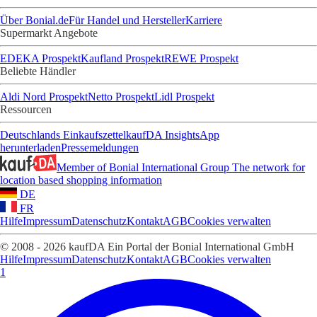
Über Bonial.de
Für Handel und Hersteller
Karriere
Supermarkt Angebote
EDEKA Prospekt
Kaufland Prospekt
REWE Prospekt
Beliebte Händler
Aldi Nord Prospekt
Netto Prospekt
Lidl Prospekt
Ressourcen
Deutschlands Einkaufszettel
kaufDA Insights
App
herunterladen
Pressemeldungen
Member of Bonial International Group
The network for
location based shopping information
DE
FR
Hilfe
Impressum
Datenschutz
Kontakt
AGB
Cookies verwalten
© 2008 - 2026 kaufDA Ein Portal der Bonial International GmbH
Hilfe
Impressum
Datenschutz
Kontakt
AGB
Cookies verwalten
1