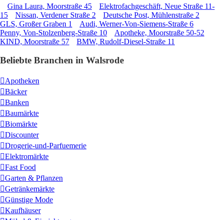
Gina Laura, Moorstraße 45
Elektrofachgeschäft, Neue Straße 11-
15
Nissan, Verdener Straße 2
Deutsche Post, Mühlenstraße 2
GLS, Großer Graben 1
Audi, Werner-Von-Siemens-Straße 6
Penny, Von-Stolzenberg-Straße 10
Apotheke, Moorstraße 50-52
KIND, Moorstraße 57
BMW, Rudolf-Diesel-Straße 11
Beliebte Branchen in Walsrode
Apotheken
Bäcker
Banken
Baumärkte
Biomärkte
Discounter
Drogerie-und-Parfuemerie
Elektromärkte
Fast Food
Garten & Pflanzen
Getränkemärkte
Günstige Mode
Kaufhäuser