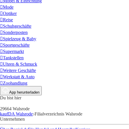
Möbel & Einrichtung
Mode
Optiker
Reise
Schuhgeschäfte
Sonderposten
Spielzeug & Baby
Sportgeschäfte
Supermarkt
Tankstellen
Uhren & Schmuck
Weitere Geschäfte
Werkstatt & Auto
Zoohandlung
App herunterladen
Du bist hier
29664 Walsrode
kaufDA Walsrode
Filialverzeichnis Walsrode
Unternehmen