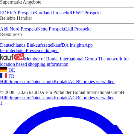
Supermarkt Angebote
EDEKA Prospekt
Kaufland Prospekt
REWE Prospekt
Beliebte Händler
Aldi Nord Prospekt
Netto Prospekt
Lidl Prospekt
Ressourcen
Deutschlands Einkaufszettel
kaufDA Insights
App
herunterladen
Pressemeldungen
Member of Bonial International Group
The network for
location based shopping information
DE
FR
Hilfe
Impressum
Datenschutz
Kontakt
AGB
Cookies verwalten
© 2008 - 2026 kaufDA Ein Portal der Bonial International GmbH
Hilfe
Impressum
Datenschutz
Kontakt
AGB
Cookies verwalten
1