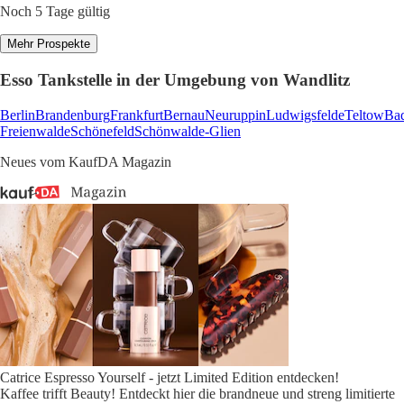
Noch 5 Tage gültig
Mehr Prospekte
Esso Tankstelle in der Umgebung von Wandlitz
Berlin
Brandenburg
Frankfurt
Bernau
Neuruppin
Ludwigsfelde
Teltow
Ba
Freienwalde
Schönefeld
Schönwalde-Glien
Neues vom KaufDA Magazin
Catrice Espresso Yourself - jetzt Limited Edition entdecken!
Kaffee trifft Beauty! Entdeckt hier die brandneue und streng limitierte