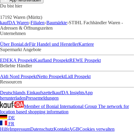
App herunterladen
Du bist hier
17192 Waren (Müritz)
kaufDA Waren
Filialen
Baumärkte
STIHL Fachhändler Waren -
Adressen & Öffnungszeiten
Unternehmen
Über Bonial.de
Für Handel und Hersteller
Karriere
Supermarkt Angebote
EDEKA Prospekt
Kaufland Prospekt
REWE Prospekt
Beliebte Händler
Aldi Nord Prospekt
Netto Prospekt
Lidl Prospekt
Ressourcen
Deutschlands Einkaufszettel
kaufDA Insights
App
herunterladen
Pressemeldungen
Member of Bonial International Group
The network for
location based shopping information
DE
FR
Hilfe
Impressum
Datenschutz
Kontakt
AGB
Cookies verwalten