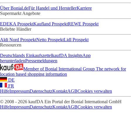
Über Bonial.de
Für Handel und Hersteller
Karriere
Supermarkt Angebote
EDEKA Prospekt
Kaufland Prospekt
REWE Prospekt
Beliebte Händler
Aldi Nord Prospekt
Netto Prospekt
Lidl Prospekt
Ressourcen
Deutschlands Einkaufszettel
kaufDA Insights
App
herunterladen
Pressemeldungen
Member of Bonial International Group
The network for
location based shopping information
DE
FR
Hilfe
Impressum
Datenschutz
Kontakt
AGB
Cookies verwalten
© 2008 - 2026 kaufDA Ein Portal der Bonial International GmbH
Hilfe
Impressum
Datenschutz
Kontakt
AGB
Cookies verwalten