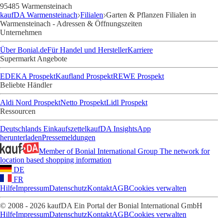
95485 Warmensteinach
kaufDA Warmensteinach
Filialen
Garten & Pflanzen Filialen in
Warmensteinach - Adressen & Öffnungszeiten
Unternehmen
Über Bonial.de
Für Handel und Hersteller
Karriere
Supermarkt Angebote
EDEKA Prospekt
Kaufland Prospekt
REWE Prospekt
Beliebte Händler
Aldi Nord Prospekt
Netto Prospekt
Lidl Prospekt
Ressourcen
Deutschlands Einkaufszettel
kaufDA Insights
App
herunterladen
Pressemeldungen
Member of Bonial International Group
The network for
location based shopping information
DE
FR
Hilfe
Impressum
Datenschutz
Kontakt
AGB
Cookies verwalten
© 2008 - 2026 kaufDA Ein Portal der Bonial International GmbH
Hilfe
Impressum
Datenschutz
Kontakt
AGB
Cookies verwalten