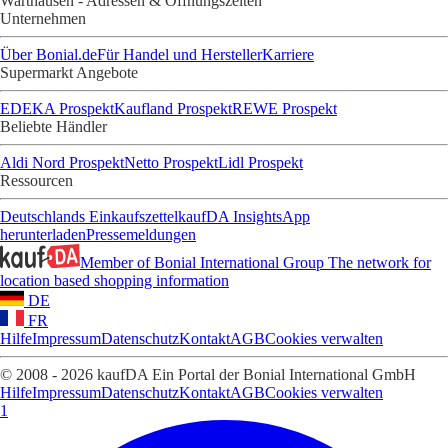
Warthausen - Adressen & Öffnungszeiten
Unternehmen
Über Bonial.de
Für Handel und Hersteller
Karriere
Supermarkt Angebote
EDEKA Prospekt
Kaufland Prospekt
REWE Prospekt
Beliebte Händler
Aldi Nord Prospekt
Netto Prospekt
Lidl Prospekt
Ressourcen
Deutschlands Einkaufszettel
kaufDA Insights
App
herunterladen
Pressemeldungen
Member of Bonial International Group
The network for
location based shopping information
DE
FR
Hilfe
Impressum
Datenschutz
Kontakt
AGB
Cookies verwalten
© 2008 - 2026 kaufDA Ein Portal der Bonial International GmbH
Hilfe
Impressum
Datenschutz
Kontakt
AGB
Cookies verwalten
1