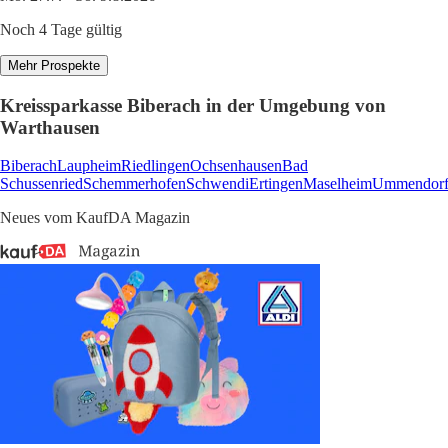
Noch 4 Tage gültig
Mehr Prospekte
Kreissparkasse Biberach in der Umgebung von
Warthausen
Biberach
Laupheim
Riedlingen
Ochsenhausen
Bad
Schussenried
Schemmerhofen
Schwendi
Ertingen
Maselheim
Ummendor
Neues vom KaufDA Magazin