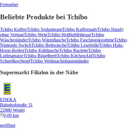
Fernseher
Beliebte Produkte bei Tchibo
Tchibo Kaffee
Tchibo Sodastream
Tchibo Kaffeepads
Tchibo Handy
ohne Vertrag
Tchibo Wein
Tchibo Heißluftfritteuse
Tchibo
Wäscheständer
Tchibo Wärmflasche
Tchibo Faschingskostüme
Tchibo
Nintendo Switch
Tchibo Bettwäsche
Tchibo Lesebrille
Tchibo Hula-
Hoop-Reifen
Tchibo Kühltasche
Tchibo Raclette
Tchibo
Luftmatratze
Tchibo Bügelbrett
Tchibo KitchenAid
Tchibo
Schnellkochtopf
Tchibo Weihnachtsbaumständer
Supermarkt Filialen in der Nähe
EDEKA
Bahnhofstraße 31
22880 Wedel
0,09 km
geöffnet