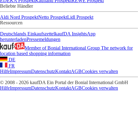
EDEKA Prospekt
Kaufland Prospekt
REWE Prospekt
Beliebte Händler
Aldi Nord Prospekt
Netto Prospekt
Lidl Prospekt
Ressourcen
Deutschlands Einkaufszettel
kaufDA Insights
App
herunterladen
Pressemeldungen
Member of Bonial International Group
The network for
location based shopping information
DE
FR
Hilfe
Impressum
Datenschutz
Kontakt
AGB
Cookies verwalten
© 2008 - 2026 kaufDA Ein Portal der Bonial International GmbH
Hilfe
Impressum
Datenschutz
Kontakt
AGB
Cookies verwalten