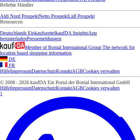
Beliebte Händler
Aldi Nord Prospekt
Netto Prospekt
Lidl Prospekt
Ressourcen
Deutschlands Einkaufszettel
kaufDA Insights
App
herunterladen
Pressemeldungen
Member of Bonial International Group
The network for
location based shopping information
DE
FR
Hilfe
Impressum
Datenschutz
Kontakt
AGB
Cookies verwalten
© 2008 - 2026 kaufDA Ein Portal der Bonial International GmbH
Hilfe
Impressum
Datenschutz
Kontakt
AGB
Cookies verwalten
1