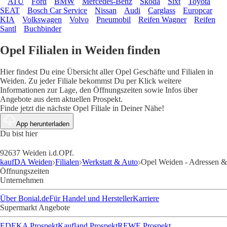
ATU
Ford
BMW
Mercedes-Benz
Skoda
Sixt
Toyota
SEAT
Bosch Car Service
Nissan
Audi
Carglass
Europcar
KIA
Volkswagen
Volvo
Pneumobil
Reifen Wagner
Reifen
Santl
Buchbinder
Opel Filialen in Weiden finden
Hier findest Du eine Übersicht aller Opel Geschäfte und Filialen in
Weiden. Zu jeder Filiale bekommst Du per Klick weitere
Informationen zur Lage, den Öffnungszeiten sowie Infos über
Angebote aus dem aktuellen Prospekt.
Finde jetzt die nächste Opel Filiale in Deiner Nähe!
App herunterladen
Du bist hier
92637 Weiden i.d.OPf.
kaufDA Weiden
Filialen
Werkstatt & Auto
Opel Weiden - Adressen &
Öffnungszeiten
Unternehmen
Über Bonial.de
Für Handel und Hersteller
Karriere
Supermarkt Angebote
EDEKA Prospekt
Kaufland Prospekt
REWE Prospekt