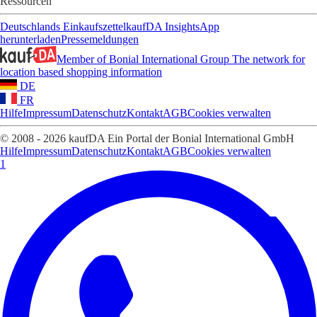
Ressourcen
Deutschlands Einkaufszettel
kaufDA Insights
App
herunterladen
Pressemeldungen
Member of Bonial International Group
The network for
location based shopping information
DE
FR
Hilfe
Impressum
Datenschutz
Kontakt
AGB
Cookies verwalten
© 2008 - 2026 kaufDA Ein Portal der Bonial International GmbH
Hilfe
Impressum
Datenschutz
Kontakt
AGB
Cookies verwalten
1