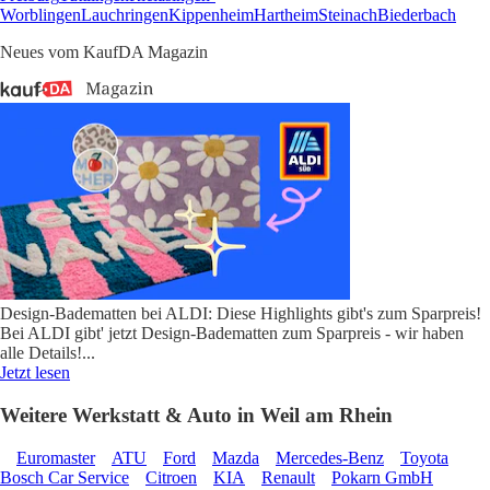
Worblingen
Lauchringen
Kippenheim
Hartheim
Steinach
Biederbach
Neues vom KaufDA Magazin
Design-Badematten bei ALDI: Diese Highlights gibt's zum Sparpreis!
Bei ALDI gibt' jetzt Design-Badematten zum Sparpreis - wir haben
alle Details!
...
Jetzt lesen
Weitere Werkstatt & Auto in Weil am Rhein
Euromaster
ATU
Ford
Mazda
Mercedes-Benz
Toyota
Bosch Car Service
Citroen
KIA
Renault
Pokarn GmbH