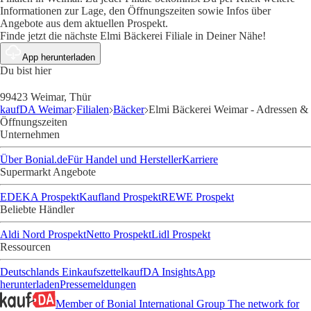
Informationen zur Lage, den Öffnungszeiten sowie Infos über
Angebote aus dem aktuellen Prospekt.
Finde jetzt die nächste Elmi Bäckerei Filiale in Deiner Nähe!
App herunterladen
Du bist hier
99423 Weimar, Thür
kaufDA Weimar
Filialen
Bäcker
Elmi Bäckerei Weimar - Adressen &
Öffnungszeiten
Unternehmen
Über Bonial.de
Für Handel und Hersteller
Karriere
Supermarkt Angebote
EDEKA Prospekt
Kaufland Prospekt
REWE Prospekt
Beliebte Händler
Aldi Nord Prospekt
Netto Prospekt
Lidl Prospekt
Ressourcen
Deutschlands Einkaufszettel
kaufDA Insights
App
herunterladen
Pressemeldungen
Member of Bonial International Group
The network for