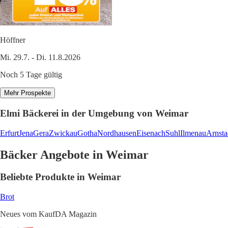
Höffner
Mi. 29.7. - Di. 11.8.2026
Noch 5 Tage gültig
Mehr Prospekte
Elmi Bäckerei in der Umgebung von Weimar
Erfurt
Jena
Gera
Zwickau
Gotha
Nordhausen
Eisenach
Suhl
Ilmenau
Arnsta
Bäcker Angebote in Weimar
Beliebte Produkte in Weimar
Brot
Neues vom KaufDA Magazin