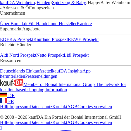
kaufDA Weinheim
Filialen
Spielzeug & Baby
HappyBaby Weinheim
- Adressen & Öffnungszeiten
Unternehmen
Über Bonial.de
Für Handel und Hersteller
Karriere
Supermarkt Angebote
EDEKA Prospekt
Kaufland Prospekt
REWE Prospekt
Beliebte Händler
Aldi Nord Prospekt
Netto Prospekt
Lidl Prospekt
Ressourcen
Deutschlands Einkaufszettel
kaufDA Insights
App
herunterladen
Pressemeldungen
Member of Bonial International Group
The network for
location based shopping information
DE
FR
Hilfe
Impressum
Datenschutz
Kontakt
AGB
Cookies verwalten
© 2008 - 2026 kaufDA Ein Portal der Bonial International GmbH
Hilfe
Impressum
Datenschutz
Kontakt
AGB
Cookies verwalten
1