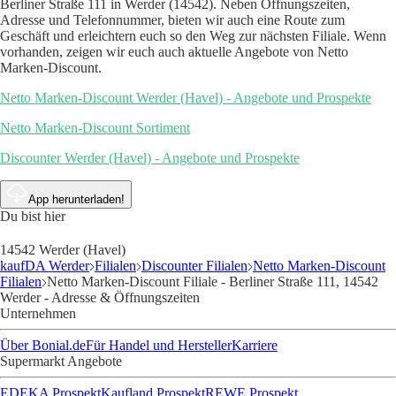
Berliner Straße 111 in Werder (14542). Neben Öffnungszeiten,
Adresse und Telefonnummer, bieten wir auch eine Route zum
Geschäft und erleichtern euch so den Weg zur nächsten Filiale. Wenn
vorhanden, zeigen wir euch auch aktuelle Angebote von Netto
Marken-Discount.
Netto Marken-Discount Werder (Havel) - Angebote und Prospekte
Netto Marken-Discount Sortiment
Discounter Werder (Havel) - Angebote und Prospekte
App herunterladen!
Du bist hier
14542 Werder (Havel)
kaufDA Werder
Filialen
Discounter Filialen
Netto Marken-Discount
Filialen
Netto Marken-Discount Filiale - Berliner Straße 111, 14542
Werder - Adresse & Öffnungszeiten
Unternehmen
Über Bonial.de
Für Handel und Hersteller
Karriere
Supermarkt Angebote
EDEKA Prospekt
Kaufland Prospekt
REWE Prospekt