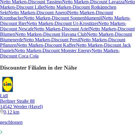
Netto Marken-Discount Tassimo
Netto Marken-Discount Lavazza
Netto
Marken-Discount Lillet
Netto Marken-Discount Rotkäppchen
Sekt
Netto Marken-Discount Aperol
Netto Marken-Discount
Krombacher
Netto Marken-Discount Sonnenblumenöl
Netto Marken-
Discount Bier
Netto Marken-Discount Ur-Krostitzer
Netto Marken-
Discount Nescafe
Netto Marken-Discount Ariel
Netto Marken-Discount
Blumen
Netto Marken-Discount Havana Club
Netto Marken-Discount
Blumenerde
Netto Marken-Discount Persil
Netto Marken-Discount
Pflanzen
Netto Marken-Discount Kaffee
Netto Marken-Discount Jack
Daniels
Netto Marken-Discount Monster Energy
Netto Marken-
Discount Coca Cola
Discounter Filialen in der Nähe
Lidl
Berliner Straße 88
14542 Werder (Havel)
0,12 km
geschlossen