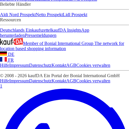
Beliebte Händler
Aldi Nord Prospekt
Netto Prospekt
Lidl Prospekt
Ressourcen
Deutschlands Einkaufszettel
kaufDA Insights
App
herunterladen
Pressemeldungen
Member of Bonial International Group
The network for
location based shopping information
DE
FR
Hilfe
Impressum
Datenschutz
Kontakt
AGB
Cookies verwalten
© 2008 - 2026 kaufDA Ein Portal der Bonial International GmbH
Hilfe
Impressum
Datenschutz
Kontakt
AGB
Cookies verwalten
1