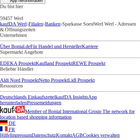
App herunterladen
Du bist hier
59457 Werl
kaufDA Werl
Filialen
Banken
Sparkasse SoestWerl Werl - Adressen
& Öffnungszeiten
Unternehmen
Über Bonial.de
Für Handel und Hersteller
Karriere
Supermarkt Angebote
EDEKA Prospekt
Kaufland Prospekt
REWE Prospekt
Beliebte Händler
Aldi Nord Prospekt
Netto Prospekt
Lidl Prospekt
Ressourcen
Deutschlands Einkaufszettel
kaufDA Insights
App
herunterladen
Pressemeldungen
Member of Bonial International Group
The network for
location based shopping information
DE
FR
Hilfe
Impressum
Datenschutz
Kontakt
AGB
Cookies verwalten