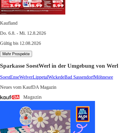
Kaufland
Do. 6.8. - Mi. 12.8.2026
Gültig bis 12.08.2026
Mehr Prospekte
Sparkasse SoestWerl in der Umgebung von Werl
Soest
Ense
Welver
Lippetal
Wickede
Bad Sassendorf
Möhnesee
Neues vom KaufDA Magazin