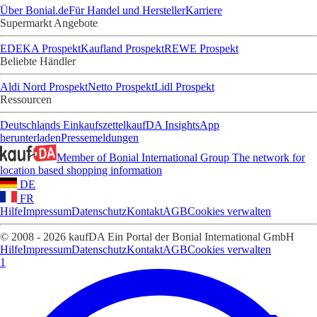
Über Bonial.de
Für Handel und Hersteller
Karriere
Supermarkt Angebote
EDEKA Prospekt
Kaufland Prospekt
REWE Prospekt
Beliebte Händler
Aldi Nord Prospekt
Netto Prospekt
Lidl Prospekt
Ressourcen
Deutschlands Einkaufszettel
kaufDA Insights
App
herunterladen
Pressemeldungen
Member of Bonial International Group
The network for
location based shopping information
DE
FR
Hilfe
Impressum
Datenschutz
Kontakt
AGB
Cookies verwalten
© 2008 - 2026 kaufDA Ein Portal der Bonial International GmbH
Hilfe
Impressum
Datenschutz
Kontakt
AGB
Cookies verwalten
1