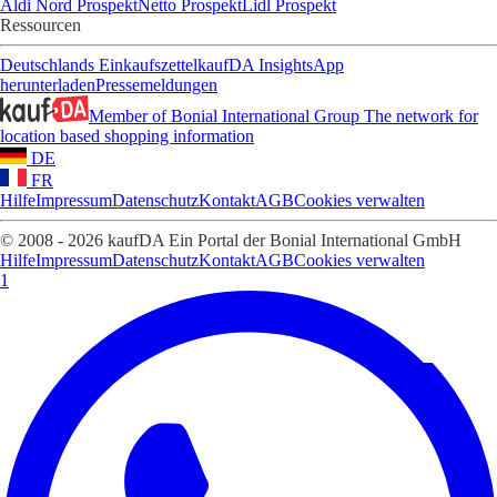
Aldi Nord Prospekt
Netto Prospekt
Lidl Prospekt
Ressourcen
Deutschlands Einkaufszettel
kaufDA Insights
App
herunterladen
Pressemeldungen
Member of Bonial International Group
The network for
location based shopping information
DE
FR
Hilfe
Impressum
Datenschutz
Kontakt
AGB
Cookies verwalten
© 2008 - 2026 kaufDA Ein Portal der Bonial International GmbH
Hilfe
Impressum
Datenschutz
Kontakt
AGB
Cookies verwalten
1