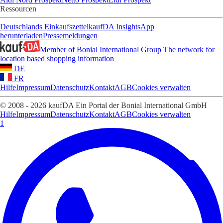
Ressourcen
Deutschlands Einkaufszettel
kaufDA Insights
App
herunterladen
Pressemeldungen
Member of Bonial International Group
The network for
location based shopping information
DE
FR
Hilfe
Impressum
Datenschutz
Kontakt
AGB
Cookies verwalten
© 2008 - 2026 kaufDA Ein Portal der Bonial International GmbH
Hilfe
Impressum
Datenschutz
Kontakt
AGB
Cookies verwalten
1