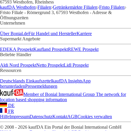
67593 Westhofen, Rheinhess
kaufDA Westhofen
Filialen
Getränkemärkte Filialen
Fristo Filialen
Fristo Filiale - Römergrund 3, 67593 Westhofen - Adresse &
Öffnungszeiten
Unternehmen
Über Bonial.de
Für Handel und Hersteller
Karriere
Supermarkt Angebote
EDEKA Prospekt
Kaufland Prospekt
REWE Prospekt
Beliebte Händler
Aldi Nord Prospekt
Netto Prospekt
Lidl Prospekt
Ressourcen
Deutschlands Einkaufszettel
kaufDA Insights
App
herunterladen
Pressemeldungen
Member of Bonial International Group
The network for
location based shopping information
DE
FR
Hilfe
Impressum
Datenschutz
Kontakt
AGB
Cookies verwalten
© 2008 - 2026 kaufDA Ein Portal der Bonial International GmbH