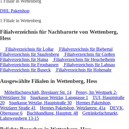
1 Filiale in Wettenberg
DHL Paketshop
1 Filiale in Wettenberg
Filialverzeichnis für Nachbarorte von Wettenberg,
Hess
Filialverzeichnis für Lollar
Filialverzeichnis für Biebertal
Filialverzeichnis für Staufenberg
Filialverzeichnis für Gießen
Filialverzeichnis für Haina
Filialverzeichnis für Heuchelheim
Filialverzeichnis für Fronhausen
Filialverzeichnis für Lahnau
Filialverzeichnis für Buseck
Filialverzeichnis für Hohenahr
Ausgewählte Filialen in Wettenberg, Hess
Möbelfachgeschäft, Breslauer Str. 14
Penny, Im Westpark 2-
6Wetzlarer Str
Sparkasse Wetzlar, Langgasse 1
TUI, Hauptstraße
20
Sparkasse Wetzlar, Hauptstraße 30
Hermes Paketshop,
Wetzlarer Straße 41
Hermes Paketshop, Wetzlarersr. 41a
DEVK,
Obergasse 6
Buchhandlung, Hauptstr. 48
Getränkefachmarkt,
Lahnwegsberg 13-15