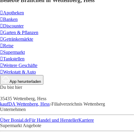
Beliebte Branchen in Wettenberg, Hess
Apotheken
Banken
Discounter
Garten & Pflanzen
Getränkemärkte
Reise
Supermarkt
Tankstellen
Weitere Geschäfte
Werkstatt & Auto
App herunterladen
Du bist hier
35435 Wettenberg, Hess
kaufDA Wettenberg, Hess
Filialverzeichnis Wettenberg
Unternehmen
Über Bonial.de
Für Handel und Hersteller
Karriere
Supermarkt Angebote