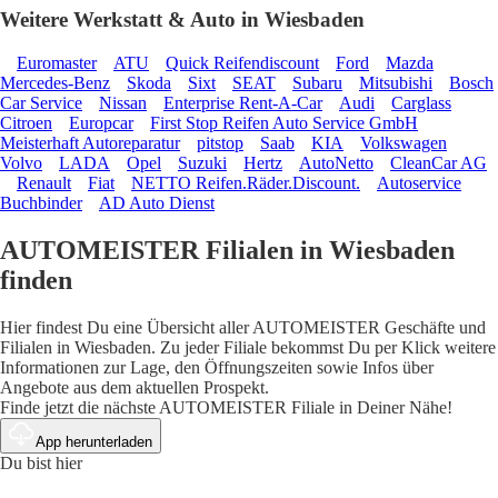
Weitere Werkstatt & Auto in Wiesbaden
Euromaster
ATU
Quick Reifendiscount
Ford
Mazda
Mercedes-Benz
Skoda
Sixt
SEAT
Subaru
Mitsubishi
Bosch
Car Service
Nissan
Enterprise Rent-A-Car
Audi
Carglass
Citroen
Europcar
First Stop Reifen Auto Service GmbH
Meisterhaft Autoreparatur
pitstop
Saab
KIA
Volkswagen
Volvo
LADA
Opel
Suzuki
Hertz
AutoNetto
CleanCar AG
Renault
Fiat
NETTO Reifen.Räder.Discount.
Autoservice
Buchbinder
AD Auto Dienst
AUTOMEISTER Filialen in Wiesbaden
finden
Hier findest Du eine Übersicht aller AUTOMEISTER Geschäfte und
Filialen in Wiesbaden. Zu jeder Filiale bekommst Du per Klick weitere
Informationen zur Lage, den Öffnungszeiten sowie Infos über
Angebote aus dem aktuellen Prospekt.
Finde jetzt die nächste AUTOMEISTER Filiale in Deiner Nähe!
App herunterladen
Du bist hier