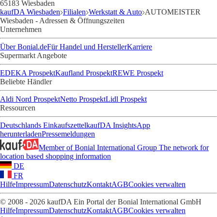
65183 Wiesbaden
kaufDA Wiesbaden
Filialen
Werkstatt & Auto
AUTOMEISTER
Wiesbaden - Adressen & Öffnungszeiten
Unternehmen
Über Bonial.de
Für Handel und Hersteller
Karriere
Supermarkt Angebote
EDEKA Prospekt
Kaufland Prospekt
REWE Prospekt
Beliebte Händler
Aldi Nord Prospekt
Netto Prospekt
Lidl Prospekt
Ressourcen
Deutschlands Einkaufszettel
kaufDA Insights
App
herunterladen
Pressemeldungen
Member of Bonial International Group
The network for
location based shopping information
DE
FR
Hilfe
Impressum
Datenschutz
Kontakt
AGB
Cookies verwalten
© 2008 - 2026 kaufDA Ein Portal der Bonial International GmbH
Hilfe
Impressum
Datenschutz
Kontakt
AGB
Cookies verwalten