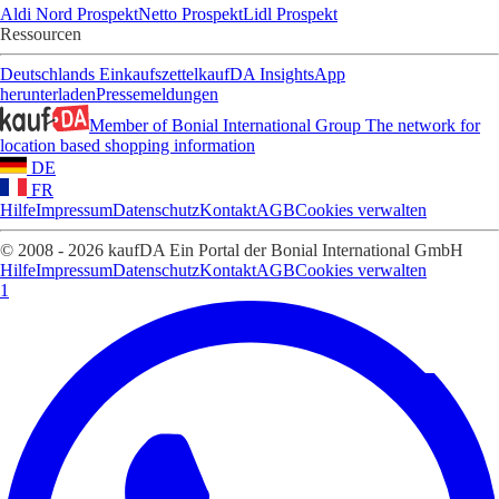
Aldi Nord Prospekt
Netto Prospekt
Lidl Prospekt
Ressourcen
Deutschlands Einkaufszettel
kaufDA Insights
App
herunterladen
Pressemeldungen
Member of Bonial International Group
The network for
location based shopping information
DE
FR
Hilfe
Impressum
Datenschutz
Kontakt
AGB
Cookies verwalten
© 2008 - 2026 kaufDA Ein Portal der Bonial International GmbH
Hilfe
Impressum
Datenschutz
Kontakt
AGB
Cookies verwalten
1