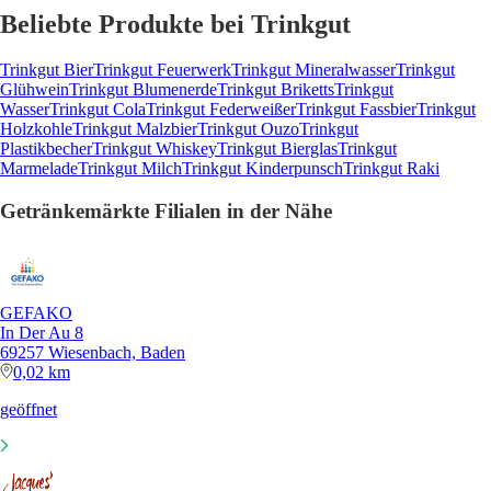
Beliebte Produkte bei Trinkgut
Trinkgut Bier
Trinkgut Feuerwerk
Trinkgut Mineralwasser
Trinkgut
Glühwein
Trinkgut Blumenerde
Trinkgut Briketts
Trinkgut
Wasser
Trinkgut Cola
Trinkgut Federweißer
Trinkgut Fassbier
Trinkgut
Holzkohle
Trinkgut Malzbier
Trinkgut Ouzo
Trinkgut
Plastikbecher
Trinkgut Whiskey
Trinkgut Bierglas
Trinkgut
Marmelade
Trinkgut Milch
Trinkgut Kinderpunsch
Trinkgut Raki
Getränkemärkte Filialen in der Nähe
GEFAKO
In Der Au 8
69257 Wiesenbach, Baden
0,02 km
geöffnet