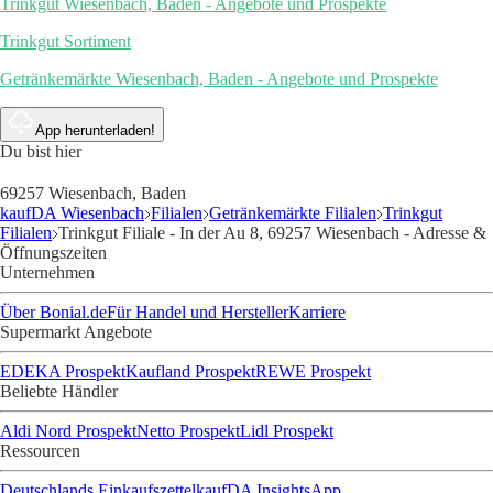
Trinkgut Wiesenbach, Baden - Angebote und Prospekte
Trinkgut Sortiment
Getränkemärkte Wiesenbach, Baden - Angebote und Prospekte
App herunterladen!
Du bist hier
69257 Wiesenbach, Baden
kaufDA Wiesenbach
Filialen
Getränkemärkte Filialen
Trinkgut
Filialen
Trinkgut Filiale - In der Au 8, 69257 Wiesenbach - Adresse &
Öffnungszeiten
Unternehmen
Über Bonial.de
Für Handel und Hersteller
Karriere
Supermarkt Angebote
EDEKA Prospekt
Kaufland Prospekt
REWE Prospekt
Beliebte Händler
Aldi Nord Prospekt
Netto Prospekt
Lidl Prospekt
Ressourcen
Deutschlands Einkaufszettel
kaufDA Insights
App