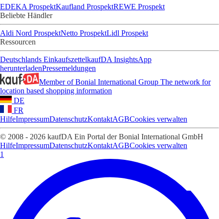
EDEKA Prospekt
Kaufland Prospekt
REWE Prospekt
Beliebte Händler
Aldi Nord Prospekt
Netto Prospekt
Lidl Prospekt
Ressourcen
Deutschlands Einkaufszettel
kaufDA Insights
App
herunterladen
Pressemeldungen
Member of Bonial International Group
The network for
location based shopping information
DE
FR
Hilfe
Impressum
Datenschutz
Kontakt
AGB
Cookies verwalten
© 2008 - 2026 kaufDA Ein Portal der Bonial International GmbH
Hilfe
Impressum
Datenschutz
Kontakt
AGB
Cookies verwalten
1