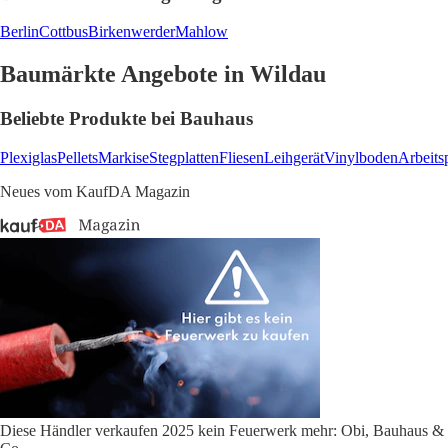
Berlin
Cottbus
Birkenwerder
Mahlow
Baumärkte Angebote in Wildau
Beliebte Produkte bei Bauhaus
Plexiglas
Pellets
Markise
Stegplatten
Fliesen
Leihgerät
Vinylboden
Arbeits
Neues vom KaufDA Magazin
Diese Händler verkaufen 2025 kein Feuerwerk mehr: Obi, Bauhaus &