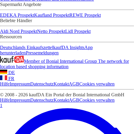
Supermarkt Angebote
EDEKA Prospekt
Kaufland Prospekt
REWE Prospekt
Beliebte Händler
Aldi Nord Prospekt
Netto Prospekt
Lidl Prospekt
Ressourcen
Deutschlands Einkaufszettel
kaufDA Insights
App
herunterladen
Pressemeldungen
Member of Bonial International Group
The network for
location based shopping information
DE
FR
Hilfe
Impressum
Datenschutz
Kontakt
AGB
Cookies verwalten
© 2008 - 2026 kaufDA Ein Portal der Bonial International GmbH
Hilfe
Impressum
Datenschutz
Kontakt
AGB
Cookies verwalten
1