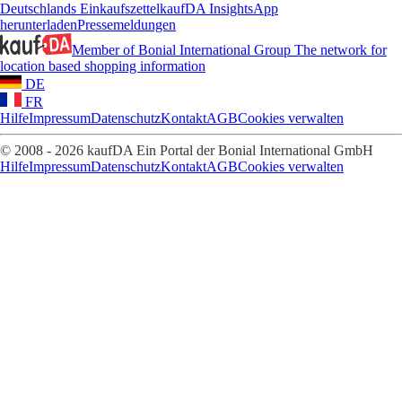
Deutschlands Einkaufszettel
kaufDA Insights
App
herunterladen
Pressemeldungen
Member of Bonial International Group
The network for
location based shopping information
DE
FR
Hilfe
Impressum
Datenschutz
Kontakt
AGB
Cookies verwalten
© 2008 - 2026 kaufDA Ein Portal der Bonial International GmbH
Hilfe
Impressum
Datenschutz
Kontakt
AGB
Cookies verwalten