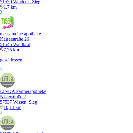
51570 Windeck, Sieg
1,7 km
mea - meine apotheke
Kaiserstraße 26
51545 Waldbröl
7,75 km
geschlossen
LINDA Partnerapotheke
Nisterstraße 2
57537 Wissen, Sieg
10,13 km