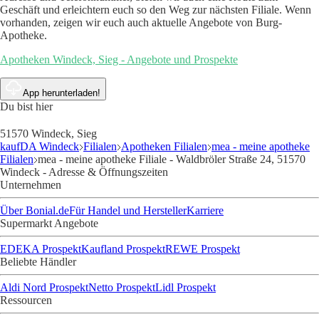
Geschäft und erleichtern euch so den Weg zur nächsten Filiale. Wenn
vorhanden, zeigen wir euch auch aktuelle Angebote von Burg-
Apotheke.
Apotheken Windeck, Sieg - Angebote und Prospekte
App herunterladen!
Du bist hier
51570 Windeck, Sieg
kaufDA Windeck
Filialen
Apotheken Filialen
mea - meine apotheke
Filialen
mea - meine apotheke Filiale - Waldbröler Straße 24, 51570
Windeck - Adresse & Öffnungszeiten
Unternehmen
Über Bonial.de
Für Handel und Hersteller
Karriere
Supermarkt Angebote
EDEKA Prospekt
Kaufland Prospekt
REWE Prospekt
Beliebte Händler
Aldi Nord Prospekt
Netto Prospekt
Lidl Prospekt
Ressourcen