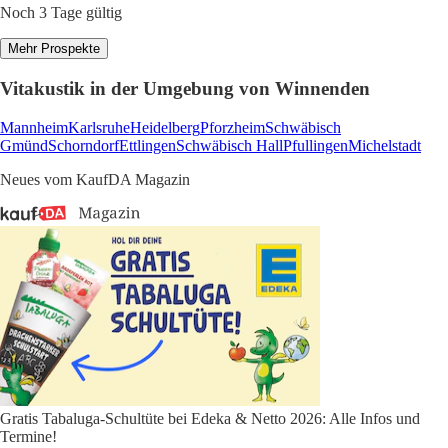
Noch 3 Tage gültig
Mehr Prospekte
Vitakustik in der Umgebung von Winnenden
Mannheim
Karlsruhe
Heidelberg
Pforzheim
Schwäbisch
Gmünd
Schorndorf
Ettlingen
Schwäbisch Hall
Pfullingen
Michelstadt
Neues vom KaufDA Magazin
Gratis Tabaluga-Schultüte bei Edeka & Netto 2026: Alle Infos und
Termine!