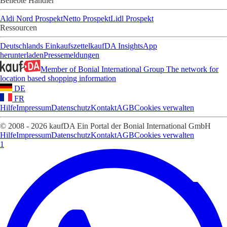
Beliebte Händler
Aldi Nord Prospekt
Netto Prospekt
Lidl Prospekt
Ressourcen
Deutschlands Einkaufszettel
kaufDA Insights
App
herunterladen
Pressemeldungen
Member of Bonial International Group
The network for
location based shopping information
DE
FR
Hilfe
Impressum
Datenschutz
Kontakt
AGB
Cookies verwalten
© 2008 - 2026 kaufDA Ein Portal der Bonial International GmbH
Hilfe
Impressum
Datenschutz
Kontakt
AGB
Cookies verwalten
1