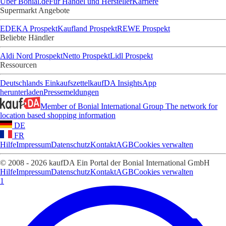
Über Bonial.de
Für Handel und Hersteller
Karriere
Supermarkt Angebote
EDEKA Prospekt
Kaufland Prospekt
REWE Prospekt
Beliebte Händler
Aldi Nord Prospekt
Netto Prospekt
Lidl Prospekt
Ressourcen
Deutschlands Einkaufszettel
kaufDA Insights
App
herunterladen
Pressemeldungen
Member of Bonial International Group
The network for
location based shopping information
DE
FR
Hilfe
Impressum
Datenschutz
Kontakt
AGB
Cookies verwalten
© 2008 - 2026 kaufDA Ein Portal der Bonial International GmbH
Hilfe
Impressum
Datenschutz
Kontakt
AGB
Cookies verwalten
1