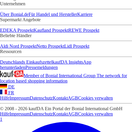
Unternehmen
Über Bonial.de
Für Handel und Hersteller
Karriere
Supermarkt Angebote
EDEKA Prospekt
Kaufland Prospekt
REWE Prospekt
Beliebte Händler
Aldi Nord Prospekt
Netto Prospekt
Lidl Prospekt
Ressourcen
Deutschlands Einkaufszettel
kaufDA Insights
App
herunterladen
Pressemeldungen
Member of Bonial International Group
The network for
location based shopping information
DE
FR
Hilfe
Impressum
Datenschutz
Kontakt
AGB
Cookies verwalten
© 2008 - 2026 kaufDA Ein Portal der Bonial International GmbH
Hilfe
Impressum
Datenschutz
Kontakt
AGB
Cookies verwalten
1