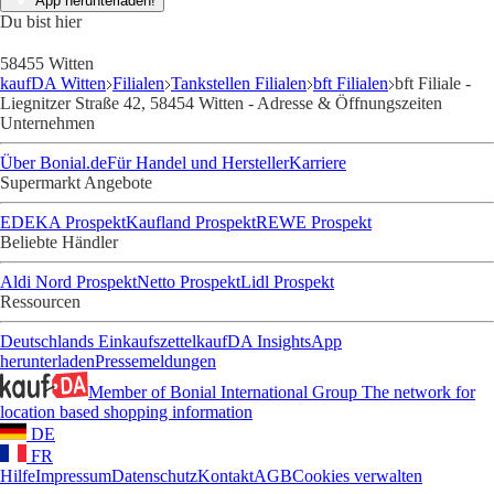
App herunterladen!
Du bist hier
58455 Witten
kaufDA Witten
Filialen
Tankstellen Filialen
bft Filialen
bft Filiale -
Liegnitzer Straße 42, 58454 Witten - Adresse & Öffnungszeiten
Unternehmen
Über Bonial.de
Für Handel und Hersteller
Karriere
Supermarkt Angebote
EDEKA Prospekt
Kaufland Prospekt
REWE Prospekt
Beliebte Händler
Aldi Nord Prospekt
Netto Prospekt
Lidl Prospekt
Ressourcen
Deutschlands Einkaufszettel
kaufDA Insights
App
herunterladen
Pressemeldungen
Member of Bonial International Group
The network for
location based shopping information
DE
FR
Hilfe
Impressum
Datenschutz
Kontakt
AGB
Cookies verwalten