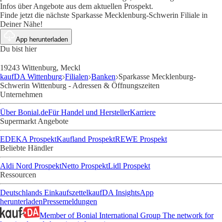
Infos über Angebote aus dem aktuellen Prospekt.
Finde jetzt die nächste Sparkasse Mecklenburg-Schwerin Filiale in
Deiner Nähe!
App herunterladen
Du bist hier
19243 Wittenburg, Meckl
kaufDA Wittenburg
Filialen
Banken
Sparkasse Mecklenburg-
Schwerin Wittenburg - Adressen & Öffnungszeiten
Unternehmen
Über Bonial.de
Für Handel und Hersteller
Karriere
Supermarkt Angebote
EDEKA Prospekt
Kaufland Prospekt
REWE Prospekt
Beliebte Händler
Aldi Nord Prospekt
Netto Prospekt
Lidl Prospekt
Ressourcen
Deutschlands Einkaufszettel
kaufDA Insights
App
herunterladen
Pressemeldungen
Member of Bonial International Group
The network for