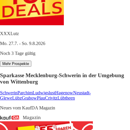
XXXLutz
Mo. 27.7. - So. 9.8.2026
Noch 3 Tage gültig
Mehr Prospekte
Sparkasse Mecklenburg-Schwerin in der Umgebung
von Wittenburg
Schwerin
Parchim
Ludwigslust
Hagenow
Neustadt-
Glewe
Lübz
Grabow
Plau
Crivitz
Lübtheen
Neues vom KaufDA Magazin