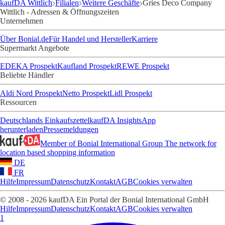
kaufDA Wittlich
Filialen
Weitere Geschäfte
Gries Deco Company
Wittlich - Adressen & Öffnungszeiten
Unternehmen
Über Bonial.de
Für Handel und Hersteller
Karriere
Supermarkt Angebote
EDEKA Prospekt
Kaufland Prospekt
REWE Prospekt
Beliebte Händler
Aldi Nord Prospekt
Netto Prospekt
Lidl Prospekt
Ressourcen
Deutschlands Einkaufszettel
kaufDA Insights
App
herunterladen
Pressemeldungen
Member of Bonial International Group
The network for
location based shopping information
DE
FR
Hilfe
Impressum
Datenschutz
Kontakt
AGB
Cookies verwalten
© 2008 - 2026 kaufDA Ein Portal der Bonial International GmbH
Hilfe
Impressum
Datenschutz
Kontakt
AGB
Cookies verwalten
1