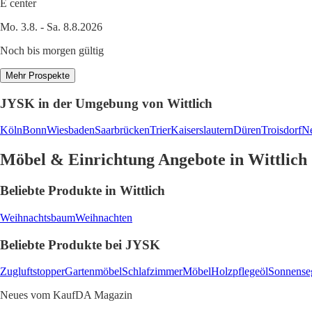
E center
Mo. 3.8. - Sa. 8.8.2026
Noch bis morgen gültig
Mehr Prospekte
JYSK in der Umgebung von Wittlich
Köln
Bonn
Wiesbaden
Saarbrücken
Trier
Kaiserslautern
Düren
Troisdorf
N
Möbel & Einrichtung Angebote in Wittlich
Beliebte Produkte in Wittlich
Weihnachtsbaum
Weihnachten
Beliebte Produkte bei JYSK
Zugluftstopper
Gartenmöbel
Schlafzimmer
Möbel
Holzpflegeöl
Sonnense
Neues vom KaufDA Magazin