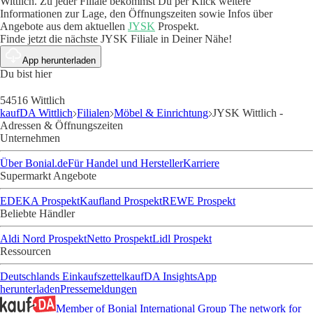
Wittlich. Zu jeder Filiale bekommst Du per Klick weitere
Informationen zur Lage, den Öffnungszeiten sowie Infos über
Angebote aus dem aktuellen
JYSK
Prospekt.
Finde jetzt die nächste JYSK Filiale in Deiner Nähe!
App herunterladen
Du bist hier
54516 Wittlich
kaufDA Wittlich
Filialen
Möbel & Einrichtung
JYSK Wittlich -
Adressen & Öffnungszeiten
Unternehmen
Über Bonial.de
Für Handel und Hersteller
Karriere
Supermarkt Angebote
EDEKA Prospekt
Kaufland Prospekt
REWE Prospekt
Beliebte Händler
Aldi Nord Prospekt
Netto Prospekt
Lidl Prospekt
Ressourcen
Deutschlands Einkaufszettel
kaufDA Insights
App
herunterladen
Pressemeldungen
Member of Bonial International Group
The network for