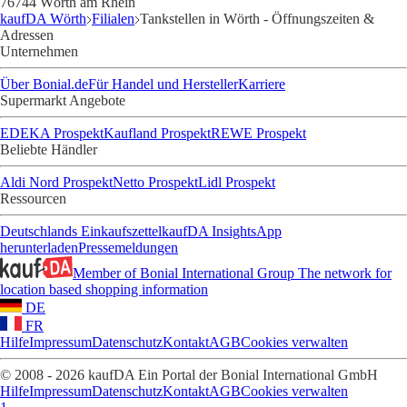
76744 Wörth am Rhein
kaufDA Wörth
Filialen
Tankstellen in Wörth - Öffnungszeiten &
Adressen
Unternehmen
Über Bonial.de
Für Handel und Hersteller
Karriere
Supermarkt Angebote
EDEKA Prospekt
Kaufland Prospekt
REWE Prospekt
Beliebte Händler
Aldi Nord Prospekt
Netto Prospekt
Lidl Prospekt
Ressourcen
Deutschlands Einkaufszettel
kaufDA Insights
App
herunterladen
Pressemeldungen
Member of Bonial International Group
The network for
location based shopping information
DE
FR
Hilfe
Impressum
Datenschutz
Kontakt
AGB
Cookies verwalten
© 2008 - 2026 kaufDA Ein Portal der Bonial International GmbH
Hilfe
Impressum
Datenschutz
Kontakt
AGB
Cookies verwalten