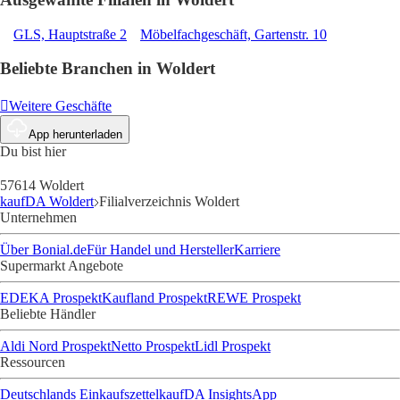
GLS, Hauptstraße 2
Möbelfachgeschäft, Gartenstr. 10
Beliebte Branchen in Woldert
Weitere Geschäfte
App herunterladen
Du bist hier
57614 Woldert
kaufDA Woldert
Filialverzeichnis Woldert
Unternehmen
Über Bonial.de
Für Handel und Hersteller
Karriere
Supermarkt Angebote
EDEKA Prospekt
Kaufland Prospekt
REWE Prospekt
Beliebte Händler
Aldi Nord Prospekt
Netto Prospekt
Lidl Prospekt
Ressourcen
Deutschlands Einkaufszettel
kaufDA Insights
App