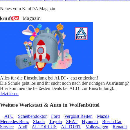
Neues vom KaufDA Magazin
Alles für die Einschulung bei ALDI - jetzt entdecken!
Die Schule geht los und ihr sucht noch nach der richtigen Ausrüstung?
Hier kommen die heißesten Deals bei ALDI zur Einschulung!
...
Jetzt lesen
Weitere Werkstatt & Auto in Wolfenbüttel
ATU
Scheibendoktor
Ford
Vergölst Reifen
Mazda
Mercedes-Benz
Skoda
Toyota
SEAT
Hyundai
Bosch Car
Service
Audi
AUTOPLUS
AUTOFIT
Volkswagen
Renault