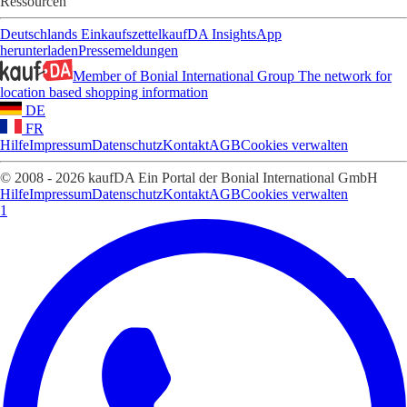
Ressourcen
Deutschlands Einkaufszettel
kaufDA Insights
App
herunterladen
Pressemeldungen
Member of Bonial International Group
The network for
location based shopping information
DE
FR
Hilfe
Impressum
Datenschutz
Kontakt
AGB
Cookies verwalten
© 2008 - 2026 kaufDA Ein Portal der Bonial International GmbH
Hilfe
Impressum
Datenschutz
Kontakt
AGB
Cookies verwalten
1