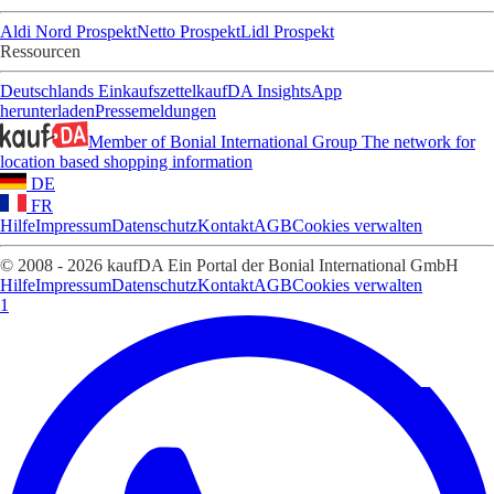
Aldi Nord Prospekt
Netto Prospekt
Lidl Prospekt
Ressourcen
Deutschlands Einkaufszettel
kaufDA Insights
App
herunterladen
Pressemeldungen
Member of Bonial International Group
The network for
location based shopping information
DE
FR
Hilfe
Impressum
Datenschutz
Kontakt
AGB
Cookies verwalten
© 2008 - 2026 kaufDA Ein Portal der Bonial International GmbH
Hilfe
Impressum
Datenschutz
Kontakt
AGB
Cookies verwalten
1