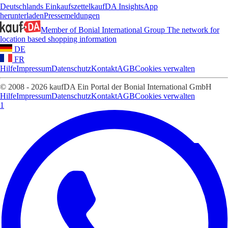
Deutschlands Einkaufszettel
kaufDA Insights
App
herunterladen
Pressemeldungen
Member of Bonial International Group
The network for
location based shopping information
DE
FR
Hilfe
Impressum
Datenschutz
Kontakt
AGB
Cookies verwalten
© 2008 - 2026 kaufDA Ein Portal der Bonial International GmbH
Hilfe
Impressum
Datenschutz
Kontakt
AGB
Cookies verwalten
1