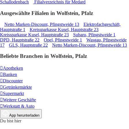
Schallodenbach
Filialverzeichnis für Medard
Ausgewählte Filialen in Wolfstein, Pfalz
Netto Marken-Discount, Pfingstweide 13
Elektrofachgeschäft,
Hauptstraße 1
Kreissparkasse Kusel, Hauptstraße 23
Kreissparkasse Kusel, Hauptstraße 23
Subaru, Pfingstweide 1
DPD, Hauptstraße 22
Opel, Pfingstweide 1
Wasgau, Pfingstweide
17
GLS, Hauptstraße 22
Netto Marken-Discount, Pfingstweide 13
Beliebte Branchen in Wolfstein, Pfalz
Apotheken
Banken
Discounter
Getränkemärkte
Supermarkt
Weitere Geschäfte
Werkstatt & Auto
App herunterladen
Du bist hier