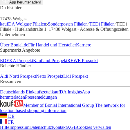
App herunterladen!
Du bist hier
17438 Wolgast
kaufDA Wolgast
Filialen
Sonderposten Filialen
TEDi Filialen
TEDi
Filiale - Hufelandstraße 1, 17438 Wolgast - Adresse & Öffnungszeiten
Unternehmen
Über Bonial.de
Für Handel und Hersteller
Karriere
Supermarkt Angebote
EDEKA Prospekt
Kaufland Prospekt
REWE Prospekt
Beliebte Händler
Aldi Nord Prospekt
Netto Prospekt
Lidl Prospekt
Ressourcen
Deutschlands Einkaufszettel
kaufDA Insights
App
herunterladen
Pressemeldungen
Member of Bonial International Group
The network for
location based shopping information
DE
FR
Hilfe
Impressum
Datenschutz
Kontakt
AGB
Cookies verwalten