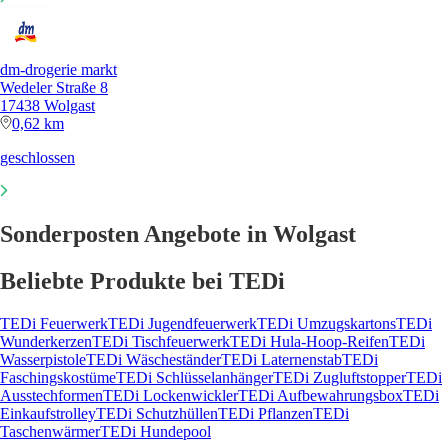
dm-drogerie markt
Wedeler Straße 8
17438 Wolgast
0,62 km
geschlossen
Sonderposten Angebote in Wolgast
Beliebte Produkte bei TEDi
TEDi Feuerwerk
TEDi Jugendfeuerwerk
TEDi Umzugskartons
TEDi
Wunderkerzen
TEDi Tischfeuerwerk
TEDi Hula-Hoop-Reifen
TEDi
Wasserpistole
TEDi Wäscheständer
TEDi Laternenstab
TEDi
Faschingskostüme
TEDi Schlüsselanhänger
TEDi Zugluftstopper
TEDi
Ausstechformen
TEDi Lockenwickler
TEDi Aufbewahrungsbox
TEDi
Einkaufstrolley
TEDi Schutzhüllen
TEDi Pflanzen
TEDi
Taschenwärmer
TEDi Hundepool