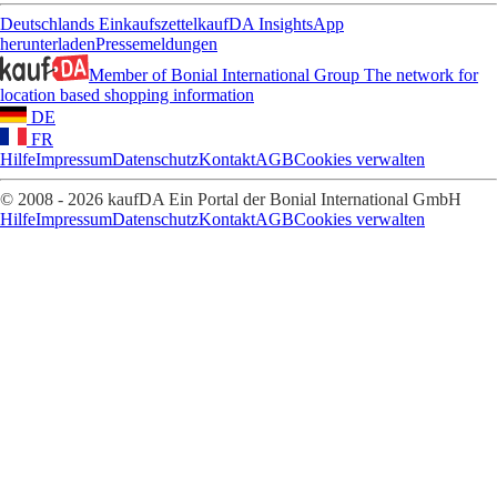
Deutschlands Einkaufszettel
kaufDA Insights
App
herunterladen
Pressemeldungen
Member of Bonial International Group
The network for
location based shopping information
DE
FR
Hilfe
Impressum
Datenschutz
Kontakt
AGB
Cookies verwalten
© 2008 - 2026 kaufDA Ein Portal der Bonial International GmbH
Hilfe
Impressum
Datenschutz
Kontakt
AGB
Cookies verwalten