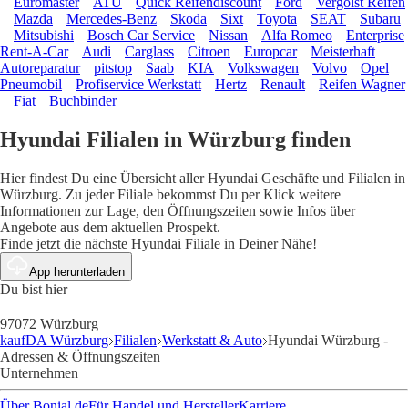
Euromaster
ATU
Quick Reifendiscount
Ford
Vergölst Reifen
Mazda
Mercedes-Benz
Skoda
Sixt
Toyota
SEAT
Subaru
Mitsubishi
Bosch Car Service
Nissan
Alfa Romeo
Enterprise
Rent-A-Car
Audi
Carglass
Citroen
Europcar
Meisterhaft
Autoreparatur
pitstop
Saab
KIA
Volkswagen
Volvo
Opel
Pneumobil
Profiservice Werkstatt
Hertz
Renault
Reifen Wagner
Fiat
Buchbinder
Hyundai Filialen in Würzburg finden
Hier findest Du eine Übersicht aller Hyundai Geschäfte und Filialen in
Würzburg. Zu jeder Filiale bekommst Du per Klick weitere
Informationen zur Lage, den Öffnungszeiten sowie Infos über
Angebote aus dem aktuellen Prospekt.
Finde jetzt die nächste Hyundai Filiale in Deiner Nähe!
App herunterladen
Du bist hier
97072 Würzburg
kaufDA Würzburg
Filialen
Werkstatt & Auto
Hyundai Würzburg -
Adressen & Öffnungszeiten
Unternehmen
Über Bonial.de
Für Handel und Hersteller
Karriere