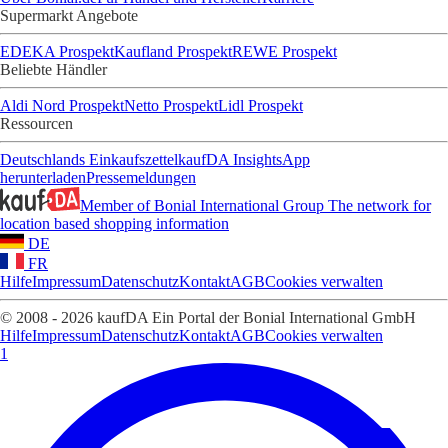
Supermarkt Angebote
EDEKA Prospekt
Kaufland Prospekt
REWE Prospekt
Beliebte Händler
Aldi Nord Prospekt
Netto Prospekt
Lidl Prospekt
Ressourcen
Deutschlands Einkaufszettel
kaufDA Insights
App
herunterladen
Pressemeldungen
Member of Bonial International Group
The network for
location based shopping information
DE
FR
Hilfe
Impressum
Datenschutz
Kontakt
AGB
Cookies verwalten
© 2008 - 2026 kaufDA Ein Portal der Bonial International GmbH
Hilfe
Impressum
Datenschutz
Kontakt
AGB
Cookies verwalten
1