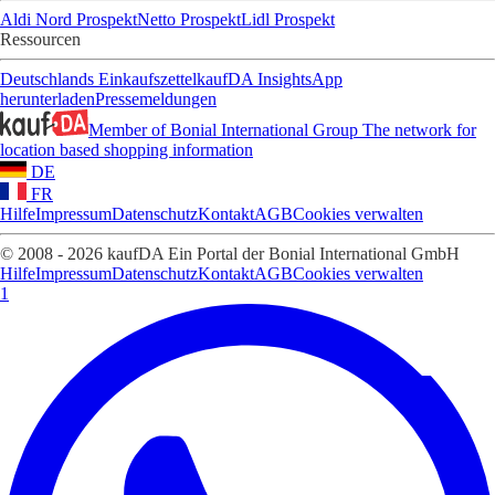
Aldi Nord Prospekt
Netto Prospekt
Lidl Prospekt
Ressourcen
Deutschlands Einkaufszettel
kaufDA Insights
App
herunterladen
Pressemeldungen
Member of Bonial International Group
The network for
location based shopping information
DE
FR
Hilfe
Impressum
Datenschutz
Kontakt
AGB
Cookies verwalten
© 2008 - 2026 kaufDA Ein Portal der Bonial International GmbH
Hilfe
Impressum
Datenschutz
Kontakt
AGB
Cookies verwalten
1