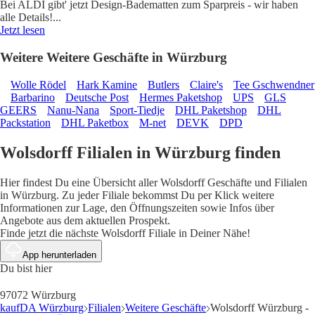
Bei ALDI gibt' jetzt Design-Badematten zum Sparpreis - wir haben
alle Details!
...
Jetzt lesen
Weitere Weitere Geschäfte in Würzburg
Wolle Rödel
Hark Kamine
Butlers
Claire's
Tee Gschwendner
Barbarino
Deutsche Post
Hermes Paketshop
UPS
GLS
GEERS
Nanu-Nana
Sport-Tiedje
DHL Paketshop
DHL
Packstation
DHL Paketbox
M-net
DEVK
DPD
Wolsdorff Filialen in Würzburg finden
Hier findest Du eine Übersicht aller Wolsdorff Geschäfte und Filialen
in Würzburg. Zu jeder Filiale bekommst Du per Klick weitere
Informationen zur Lage, den Öffnungszeiten sowie Infos über
Angebote aus dem aktuellen Prospekt.
Finde jetzt die nächste Wolsdorff Filiale in Deiner Nähe!
App herunterladen
Du bist hier
97072 Würzburg
kaufDA Würzburg
Filialen
Weitere Geschäfte
Wolsdorff Würzburg -