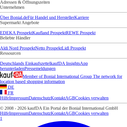
Adressen & Öffnungszeiten
Unternehmen
Über Bonial.de
Für Handel und Hersteller
Karriere
Supermarkt Angebote
EDEKA Prospekt
Kaufland Prospekt
REWE Prospekt
Beliebte Händler
Aldi Nord Prospekt
Netto Prospekt
Lidl Prospekt
Ressourcen
Deutschlands Einkaufszettel
kaufDA Insights
App
herunterladen
Pressemeldungen
Member of Bonial International Group
The network for
location based shopping information
DE
FR
Hilfe
Impressum
Datenschutz
Kontakt
AGB
Cookies verwalten
© 2008 - 2026 kaufDA Ein Portal der Bonial International GmbH
Hilfe
Impressum
Datenschutz
Kontakt
AGB
Cookies verwalten
1