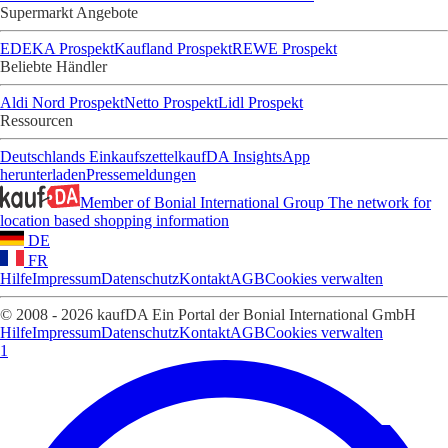
Supermarkt Angebote
EDEKA Prospekt
Kaufland Prospekt
REWE Prospekt
Beliebte Händler
Aldi Nord Prospekt
Netto Prospekt
Lidl Prospekt
Ressourcen
Deutschlands Einkaufszettel
kaufDA Insights
App
herunterladen
Pressemeldungen
Member of Bonial International Group
The network for
location based shopping information
DE
FR
Hilfe
Impressum
Datenschutz
Kontakt
AGB
Cookies verwalten
© 2008 - 2026 kaufDA Ein Portal der Bonial International GmbH
Hilfe
Impressum
Datenschutz
Kontakt
AGB
Cookies verwalten
1