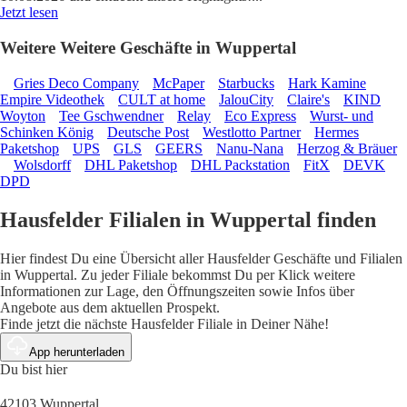
Jetzt lesen
Weitere Weitere Geschäfte in Wuppertal
Gries Deco Company
McPaper
Starbucks
Hark Kamine
Empire Videothek
CULT at home
JalouCity
Claire's
KIND
Woyton
Tee Gschwendner
Relay
Eco Express
Wurst- und
Schinken König
Deutsche Post
Westlotto Partner
Hermes
Paketshop
UPS
GLS
GEERS
Nanu-Nana
Herzog & Bräuer
Wolsdorff
DHL Paketshop
DHL Packstation
FitX
DEVK
DPD
Hausfelder Filialen in Wuppertal finden
Hier findest Du eine Übersicht aller Hausfelder Geschäfte und Filialen
in Wuppertal. Zu jeder Filiale bekommst Du per Klick weitere
Informationen zur Lage, den Öffnungszeiten sowie Infos über
Angebote aus dem aktuellen Prospekt.
Finde jetzt die nächste Hausfelder Filiale in Deiner Nähe!
App herunterladen
Du bist hier
42103 Wuppertal