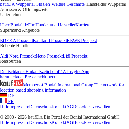
kaufDA Wuppertal
Filialen
Weitere Geschäfte
Hausfelder Wuppertal -
Adressen & Öffnungszeiten
Unternehmen
Über Bonial.de
Für Handel und Hersteller
Karriere
Supermarkt Angebote
EDEKA Prospekt
Kaufland Prospekt
REWE Prospekt
Beliebte Händler
Aldi Nord Prospekt
Netto Prospekt
Lidl Prospekt
Ressourcen
Deutschlands Einkaufszettel
kaufDA Insights
App
herunterladen
Pressemeldungen
Member of Bonial International Group
The network for
location based shopping information
DE
FR
Hilfe
Impressum
Datenschutz
Kontakt
AGB
Cookies verwalten
© 2008 - 2026 kaufDA Ein Portal der Bonial International GmbH
Hilfe
Impressum
Datenschutz
Kontakt
AGB
Cookies verwalten
1