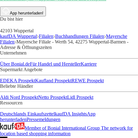
App herunterladen!
Du bist hier
42103 Wuppertal
kaufDA Wuppertal
Filialen
Buchhandlungen Filialen
Mayersche
Filialen
Mayersche Filiale - Werth 54, 42275 Wuppertal-Barmen -
Adresse & Öffnungszeiten
Unternehmen
Über Bonial.de
Für Handel und Hersteller
Karriere
Supermarkt Angebote
EDEKA Prospekt
Kaufland Prospekt
REWE Prospekt
Beliebte Händler
Aldi Nord Prospekt
Netto Prospekt
Lidl Prospekt
Ressourcen
Deutschlands Einkaufszettel
kaufDA Insights
App
herunterladen
Pressemeldungen
Member of Bonial International Group
The network for
location based shopping information