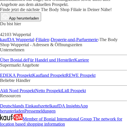
Angebote aus dem aktuellen Prospekt.
Finde jetzt die nächste The Body Shop Filiale in Deiner Nähe!
App herunterladen
Du bist hier
42103 Wuppertal
kaufDA Wuppertal
Filialen
Drogerie-und-Parfuemerie
The Body
Shop Wuppertal - Adressen & Öffnungszeiten
Unternehmen
Über Bonial.de
Für Handel und Hersteller
Karriere
Supermarkt Angebote
EDEKA Prospekt
Kaufland Prospekt
REWE Prospekt
Beliebte Händler
Aldi Nord Prospekt
Netto Prospekt
Lidl Prospekt
Ressourcen
Deutschlands Einkaufszettel
kaufDA Insights
App
herunterladen
Pressemeldungen
Member of Bonial International Group
The network for
location based shopping information