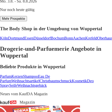
Mo. 3.8. - Sa. 8.8.2026
Nur noch heute gültig
Mehr Prospekte
The Body Shop in der Umgebung von Wuppertal
Köln
Dortmund
Essen
Düsseldorf
Bochum
Bonn
Aachen
Krefeld
Oberhau
Drogerie-und-Parfuemerie Angebote in
Wuppertal
Beliebte Produkte in Wuppertal
Parfum
Kerzen
Shampoo
Eau De
Parfum
Weihnachtsartikel
Christbaumschmuck
Kosmetik
Deo
Spray
Seife
Weihnachtsgebäck
Neues vom KaufDA Magazin