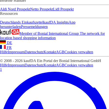
Beliebte Händler
Aldi Nord Prospekt
Netto Prospekt
Lidl Prospekt
Ressourcen
Deutschlands Einkaufszettel
kaufDA Insights
App
herunterladen
Pressemeldungen
Member of Bonial International Group
The network for
location based shopping information
DE
FR
Hilfe
Impressum
Datenschutz
Kontakt
AGB
Cookies verwalten
© 2008 - 2026 kaufDA Ein Portal der Bonial International GmbH
Hilfe
Impressum
Datenschutz
Kontakt
AGB
Cookies verwalten
1