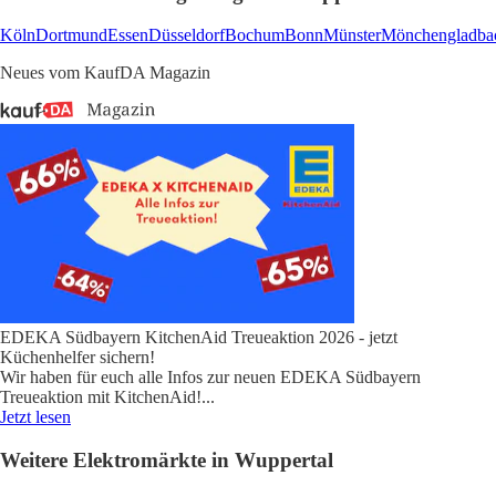
Köln
Dortmund
Essen
Düsseldorf
Bochum
Bonn
Münster
Mönchengladba
Neues vom KaufDA Magazin
EDEKA Südbayern KitchenAid Treueaktion 2026 - jetzt
Küchenhelfer sichern!
Wir haben für euch alle Infos zur neuen EDEKA Südbayern
Treueaktion mit KitchenAid!
...
Jetzt lesen
Weitere Elektromärkte in Wuppertal