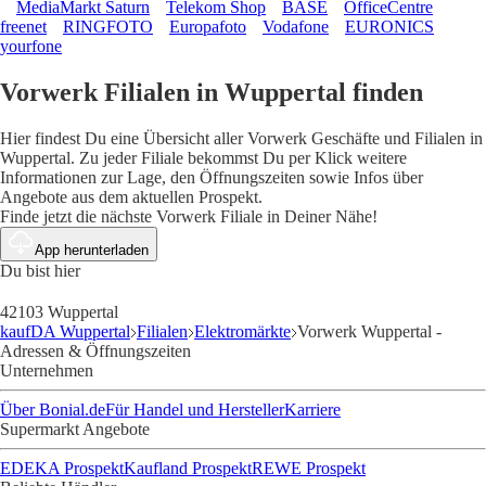
MediaMarkt Saturn
Telekom Shop
BASE
OfficeCentre
freenet
RINGFOTO
Europafoto
Vodafone
EURONICS
yourfone
Vorwerk Filialen in Wuppertal finden
Hier findest Du eine Übersicht aller Vorwerk Geschäfte und Filialen in
Wuppertal. Zu jeder Filiale bekommst Du per Klick weitere
Informationen zur Lage, den Öffnungszeiten sowie Infos über
Angebote aus dem aktuellen Prospekt.
Finde jetzt die nächste Vorwerk Filiale in Deiner Nähe!
App herunterladen
Du bist hier
42103 Wuppertal
kaufDA Wuppertal
Filialen
Elektromärkte
Vorwerk Wuppertal -
Adressen & Öffnungszeiten
Unternehmen
Über Bonial.de
Für Handel und Hersteller
Karriere
Supermarkt Angebote
EDEKA Prospekt
Kaufland Prospekt
REWE Prospekt