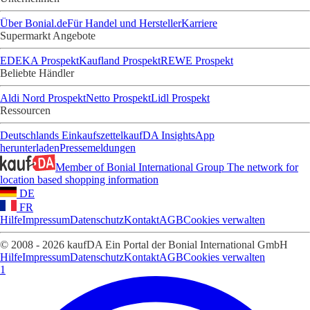
Über Bonial.de
Für Handel und Hersteller
Karriere
Supermarkt Angebote
EDEKA Prospekt
Kaufland Prospekt
REWE Prospekt
Beliebte Händler
Aldi Nord Prospekt
Netto Prospekt
Lidl Prospekt
Ressourcen
Deutschlands Einkaufszettel
kaufDA Insights
App
herunterladen
Pressemeldungen
Member of Bonial International Group
The network for
location based shopping information
DE
FR
Hilfe
Impressum
Datenschutz
Kontakt
AGB
Cookies verwalten
© 2008 - 2026 kaufDA Ein Portal der Bonial International GmbH
Hilfe
Impressum
Datenschutz
Kontakt
AGB
Cookies verwalten
1